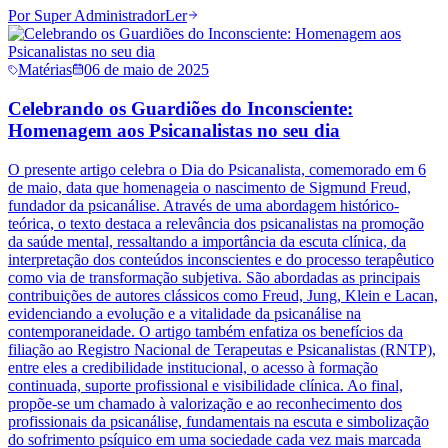
Por
Super Administrador
Ler
Matérias
06 de maio de 2025
Celebrando os Guardiões do Inconsciente:
Homenagem aos Psicanalistas no seu dia
O presente artigo celebra o Dia do Psicanalista, comemorado em 6
de maio, data que homenageia o nascimento de Sigmund Freud,
fundador da psicanálise. Através de uma abordagem histórico-
teórica, o texto destaca a relevância dos psicanalistas na promoção
da saúde mental, ressaltando a importância da escuta clínica, da
interpretação dos conteúdos inconscientes e do processo terapêutico
como via de transformação subjetiva. São abordadas as principais
contribuições de autores clássicos como Freud, Jung, Klein e Lacan,
evidenciando a evolução e a vitalidade da psicanálise na
contemporaneidade. O artigo também enfatiza os benefícios da
filiação ao Registro Nacional de Terapeutas e Psicanalistas (RNTP),
entre eles a credibilidade institucional, o acesso à formação
continuada, suporte profissional e visibilidade clínica. Ao final,
propõe-se um chamado à valorização e ao reconhecimento dos
profissionais da psicanálise, fundamentais na escuta e simbolização
do sofrimento psíquico em uma sociedade cada vez mais marcada