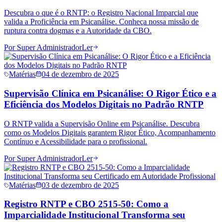
Descubra o que é o RNTP: o Registro Nacional Imparcial que
valida a Proficiência em Psicanálise. Conheça nossa missão de
ruptura contra dogmas e a Autoridade da CBO.
Por
Super Administrador
Ler
Matérias
04 de dezembro de 2025
Supervisão Clínica em Psicanálise: O Rigor Ético e a
Eficiência dos Modelos Digitais no Padrão RNTP
O RNTP valida a Supervisão Online em Psicanálise. Descubra
como os Modelos Digitais garantem Rigor Ético, Acompanhamento
Contínuo e Acessibilidade para o profissional.
Por
Super Administrador
Ler
Matérias
03 de dezembro de 2025
Registro RNTP e CBO 2515-50: Como a
Imparcialidade Institucional Transforma seu