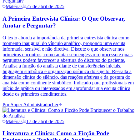
Matérias
25 de abril de 2025
A Primeira Entrevista Clínica: O Que Observar,
Anotar e Perguntar?
O texto aborda a importância da primeira entrevista clínica como
momento inaugural do vínculo analítico, propondo uma escuta
informada, sensível e não diretiva. Discute o que observar nos
primeiros encontros, como anotar sem engessar o processo e quais
perguntas podem favorecer a abertura do discurso do paciente.
Analisa a função do analista diante de transferências iniciais,
linguagem simbólica e organização psíquica do sujeito. Ressalta a
dimensão clínica do silêncio, das reações afetivas e da postura do
analista como continente simbólico. Indicado para profissionais em
início de prática ou interessados em aprofundar sua escuta clínica
desde os primeiros atendimentos.
Por
Super Administrador
Ler
Matérias
17 de abril de 2025
Literatura e Clínica: Como a Ficção Pode