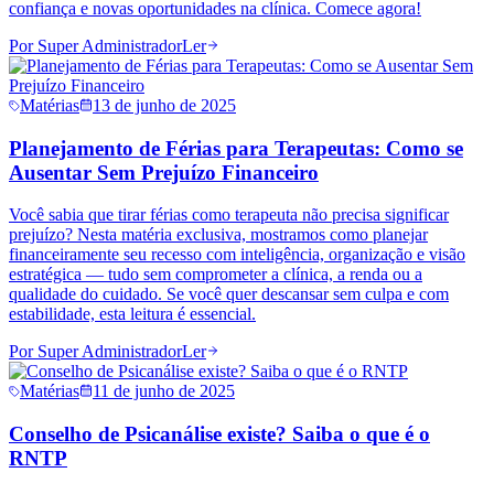
confiança e novas oportunidades na clínica. Comece agora!
Por
Super Administrador
Ler
Matérias
13 de junho de 2025
Planejamento de Férias para Terapeutas: Como se
Ausentar Sem Prejuízo Financeiro
Você sabia que tirar férias como terapeuta não precisa significar
prejuízo? Nesta matéria exclusiva, mostramos como planejar
financeiramente seu recesso com inteligência, organização e visão
estratégica — tudo sem comprometer a clínica, a renda ou a
qualidade do cuidado. Se você quer descansar sem culpa e com
estabilidade, esta leitura é essencial.
Por
Super Administrador
Ler
Matérias
11 de junho de 2025
Conselho de Psicanálise existe? Saiba o que é o
RNTP