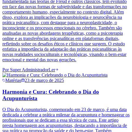
fundamentada nas teorias de Freud e outros clássicos, tem evoluído
em face das novas formas de subjetividade e das transformações no
comportamento humano, especialmente no contexto digital. Além
disso, explora as implicações da neurobiologia e neurociência na
prática psicanalítica, com destaque para a neuroplasticidade, o
inconsciente e os processos emocionais no cérebro. Também são
analisadas as novas abordagens terapêuticas, como a psicoterapia
online e as transferências psicanalíticas em plataformas digitais,
refletindo sobre os desafios éticos e clínicos que surgem. O estudo
enfatiza a importância da adaptação das práticas psicanalíticas às
novas realidades socioculturais e tecnológicas, visando o bem-estar
emocional e mental das novas gerações.
Por
Super Administrador
Ler
Matérias
23 de março de 2025
Harmonia e Cura: Celebrando o Dia do
Acupunturista
O Dia do Acupunturista, comemorado em 23 de março, é uma data
dedicada a celebrar a prática milenar da acupuntura e homenagear os
profissionais que se dedicam a essa técnica de cura. Este artigo
presta homenagem aos acupunturistas, destacando a importância de
sua prática na promoção da saúde e do bem-estar. Também