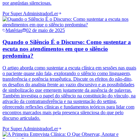
por angústias silenciosas.
Por
Super Administrador
Ler
Matérias
02 de maio de 2025
Quando o Silêncio É o Discurso: Como sustentar a
escuta nos atendimentos em que o silêncio
predomina?
O artigo aborda como sustentar a escuta clínica em sessões nas quais
o paciente quase não fala, explorando o silêncio como linguagem,
transferência e potência terapêutica. Discute os efeitos do não-dito,
os desafios do analista frente ao vazio discursivo e as possibilidades
de simbolização que emergem justamente da ausência de palavras.
Também investiga o papel do silêncio na constituição do vínculo, na
ativação da contratransferência e na sustentação do setting,
oferecendo reflexões clínicas e fundamentos teóricos para lidar com
encontros marcados mais pela presença silenciosa do que pelo
discurso articulado.
Por
Super Administrador
Ler