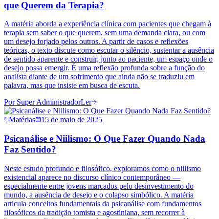
que Querem da Terapia?
A matéria aborda a experiência clínica com pacientes que chegam à
terapia sem saber o que querem, sem uma demanda clara, ou com
um desejo forjado pelos outros. A partir de casos e reflexões
teóricas, o texto discute como escutar o silêncio, sustentar a ausência
de sentido aparente e construir, junto ao paciente, um espaço onde o
desejo possa emergir. É uma reflexão profunda sobre a função do
analista diante de um sofrimento que ainda não se traduziu em
palavra, mas que insiste em busca de escuta.
Por
Super Administrador
Ler
Matérias
15 de maio de 2025
Psicanálise e Niilismo: O Que Fazer Quando Nada
Faz Sentido?
Neste estudo profundo e filosófico, exploramos como o niilismo
existencial aparece no discurso clínico contemporâneo —
especialmente entre jovens marcados pelo desinvestimento do
mundo, a ausência de desejo e o colapso simbólico. A matéria
articula conceitos fundamentais da psicanálise com fundamentos
filosóficos da tradição tomista e agostiniana, sem recorrer à