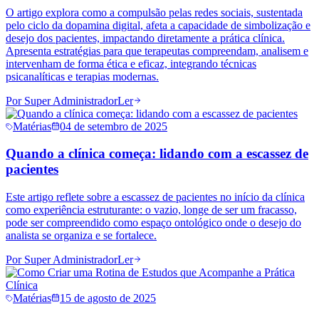
O artigo explora como a compulsão pelas redes sociais, sustentada
pelo ciclo da dopamina digital, afeta a capacidade de simbolização e
desejo dos pacientes, impactando diretamente a prática clínica.
Apresenta estratégias para que terapeutas compreendam, analisem e
intervenham de forma ética e eficaz, integrando técnicas
psicanalíticas e terapias modernas.
Por
Super Administrador
Ler
Matérias
04 de setembro de 2025
Quando a clínica começa: lidando com a escassez de
pacientes
Este artigo reflete sobre a escassez de pacientes no início da clínica
como experiência estruturante: o vazio, longe de ser um fracasso,
pode ser compreendido como espaço ontológico onde o desejo do
analista se organiza e se fortalece.
Por
Super Administrador
Ler
Matérias
15 de agosto de 2025