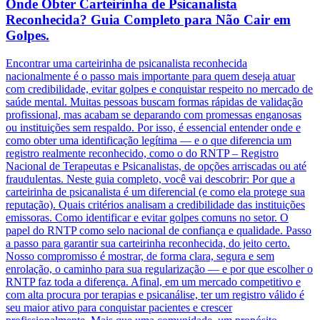
Onde Obter Carteirinha de Psicanalista
Reconhecida? Guia Completo para Não Cair em
Golpes.
Encontrar uma carteirinha de psicanalista reconhecida
nacionalmente é o passo mais importante para quem deseja atuar
com credibilidade, evitar golpes e conquistar respeito no mercado de
saúde mental. Muitas pessoas buscam formas rápidas de validação
profissional, mas acabam se deparando com promessas enganosas
ou instituições sem respaldo. Por isso, é essencial entender onde e
como obter uma identificação legítima — e o que diferencia um
registro realmente reconhecido, como o do RNTP – Registro
Nacional de Terapeutas e Psicanalistas, de opções arriscadas ou até
fraudulentas. Neste guia completo, você vai descobrir: Por que a
carteirinha de psicanalista é um diferencial (e como ela protege sua
reputação). Quais critérios analisam a credibilidade das instituições
emissoras. Como identificar e evitar golpes comuns no setor. O
papel do RNTP como selo nacional de confiança e qualidade. Passo
a passo para garantir sua carteirinha reconhecida, do jeito certo.
Nosso compromisso é mostrar, de forma clara, segura e sem
enrolação, o caminho para sua regularização — e por que escolher o
RNTP faz toda a diferença. Afinal, em um mercado competitivo e
com alta procura por terapias e psicanálise, ter um registro válido é
seu maior ativo para conquistar pacientes e crescer