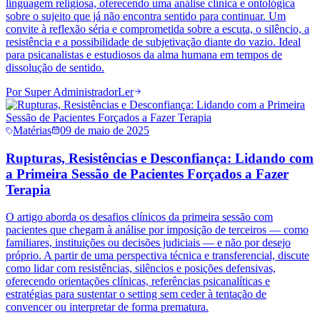
linguagem religiosa, oferecendo uma análise clínica e ontológica
sobre o sujeito que já não encontra sentido para continuar. Um
convite à reflexão séria e comprometida sobre a escuta, o silêncio, a
resistência e a possibilidade de subjetivação diante do vazio. Ideal
para psicanalistas e estudiosos da alma humana em tempos de
dissolução de sentido.
Por
Super Administrador
Ler
Matérias
09 de maio de 2025
Rupturas, Resistências e Desconfiança: Lidando com
a Primeira Sessão de Pacientes Forçados a Fazer
Terapia
O artigo aborda os desafios clínicos da primeira sessão com
pacientes que chegam à análise por imposição de terceiros — como
familiares, instituições ou decisões judiciais — e não por desejo
próprio. A partir de uma perspectiva técnica e transferencial, discute
como lidar com resistências, silêncios e posições defensivas,
oferecendo orientações clínicas, referências psicanalíticas e
estratégias para sustentar o setting sem ceder à tentação de
convencer ou interpretar de forma prematura.