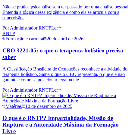
Não se pratica psicanálise sem ter passado por uma análise pessoal.
Entenda a lógica dessa exigência e como ela se articula com a
supervisão.
Por
Administrador RNTP
Ler
RNTP
Formação e carreira
20 de abril de 2026
CBO 3221-05: o que o terapeuta holístico precisa
saber
A Classificação Brasileira de Ocupações reconhece a atividade do
terapeuta holístico. Saiba o que o CBO representa, o que ele não
garante e como se posicionar legalmente.
Por
Administrador RNTP
Ler
Matérias
10 de dezembro de 2025
O que é o RNTP? Imparcialidade, Missão de
Ruptura e a Autoridade Máxima da Formação
Livre