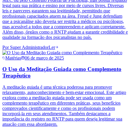
MEC ou pelo Conselho Federal de Psicologia, mas possui respaldo
legal para sua prática e ensino por meio de cursos livres. Diversas
leis e pareceres garantem sua legitimidade, permitindo que
profissionais capacitados atuem na área. Freud e Jung defendiam
que a psicanálise não deveria ser restrita a médicos ou psicólogos,
mas acessível a todos que a compreendem e aplicam corretamente.
Além disso, órgãos como o RNTP ajudam a garantir credibilidade e
qualidade na formação dos psicanalistas no país.
Por
Super Administrador
Ler
Matérias
06 de março de 2025
O Uso da Meditação Guiada como Complemento
Terapêutico
A meditação guiada é uma técnica poderosa para promover
relaxamento, autoconhecimento e bem-estar emocional. Este artigo
explora como a meditação guiada pode ser usada como um
complemento terapêutico em diferentes práticas, seus benefícios
comprovados cientificamente e como os profissionais podem
incorporá-la em seus atendimentos. Também destacamos a
importância do registro no RNTP para quem deseja legitimar sua
atuação com essa abordagem.