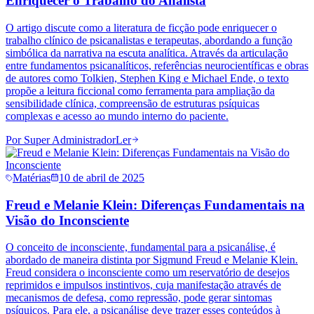
Enriquecer o Trabalho do Analista
O artigo discute como a literatura de ficção pode enriquecer o
trabalho clínico de psicanalistas e terapeutas, abordando a função
simbólica da narrativa na escuta analítica. Através da articulação
entre fundamentos psicanalíticos, referências neurocientíficas e obras
de autores como Tolkien, Stephen King e Michael Ende, o texto
propõe a leitura ficcional como ferramenta para ampliação da
sensibilidade clínica, compreensão de estruturas psíquicas
complexas e acesso ao mundo interno do paciente.
Por
Super Administrador
Ler
Matérias
10 de abril de 2025
Freud e Melanie Klein: Diferenças Fundamentais na
Visão do Inconsciente
O conceito de inconsciente, fundamental para a psicanálise, é
abordado de maneira distinta por Sigmund Freud e Melanie Klein.
Freud considera o inconsciente como um reservatório de desejos
reprimidos e impulsos instintivos, cuja manifestação através de
mecanismos de defesa, como repressão, pode gerar sintomas
psíquicos. Para ele, a psicanálise deve trazer esses conteúdos à