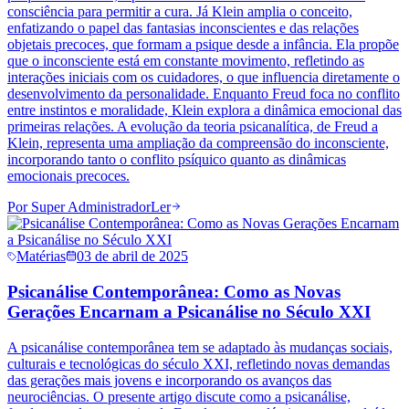
consciência para permitir a cura. Já Klein amplia o conceito,
enfatizando o papel das fantasias inconscientes e das relações
objetais precoces, que formam a psique desde a infância. Ela propõe
que o inconsciente está em constante movimento, refletindo as
interações iniciais com os cuidadores, o que influencia diretamente o
desenvolvimento da personalidade. Enquanto Freud foca no conflito
entre instintos e moralidade, Klein explora a dinâmica emocional das
primeiras relações. A evolução da teoria psicanalítica, de Freud a
Klein, representa uma ampliação da compreensão do inconsciente,
incorporando tanto o conflito psíquico quanto as dinâmicas
emocionais precoces.
Por
Super Administrador
Ler
Matérias
03 de abril de 2025
Psicanálise Contemporânea: Como as Novas
Gerações Encarnam a Psicanálise no Século XXI
A psicanálise contemporânea tem se adaptado às mudanças sociais,
culturais e tecnológicas do século XXI, refletindo novas demandas
das gerações mais jovens e incorporando os avanços das
neurociências. O presente artigo discute como a psicanálise,