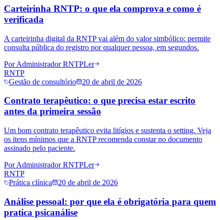
Carteirinha RNTP: o que ela comprova e como é
verificada
A carteirinha digital da RNTP vai além do valor simbólico: permite
consulta pública do registro por qualquer pessoa, em segundos.
Por
Administrador RNTP
Ler
RNTP
Gestão de consultório
20 de abril de 2026
Contrato terapêutico: o que precisa estar escrito
antes da primeira sessão
Um bom contrato terapêutico evita litígios e sustenta o setting. Veja
os itens mínimos que a RNTP recomenda constar no documento
assinado pelo paciente.
Por
Administrador RNTP
Ler
RNTP
Prática clínica
20 de abril de 2026
Análise pessoal: por que ela é obrigatória para quem
pratica psicanálise