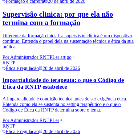
Formação e carreira
20 de abril de 2026
Supervisão clínica: por que ela não
termina com a formação
Diferente da formação inicial, a supervisão clínica é um dispositivo
contínuo. Entenda o papel dela na sustentação técnica e ética da sua
prática.
Por
Administrador RNTP
Ler artigo
RNTP
Ética e regulação
20 de abril de 2026
Imparcialidade do terapeuta: o que o Código de
Ética da RNTP estabelece
A imparcialidade é condição técnica antes de ser exigência ética.
Entenda como ela se sustenta no setting terapêutico e o que o
Código de Ética da RNTP determina sobre o tema.
Por
Administrador RNTP
Ler
RNTP
Ética e regulação
20 de abril de 2026