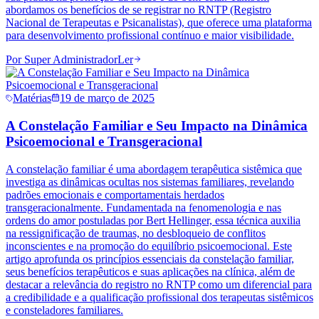
abordamos os benefícios de se registrar no RNTP (Registro
Nacional de Terapeutas e Psicanalistas), que oferece uma plataforma
para desenvolvimento profissional contínuo e maior visibilidade.
Por
Super Administrador
Ler
Matérias
19 de março de 2025
A Constelação Familiar e Seu Impacto na Dinâmica
Psicoemocional e Transgeracional
A constelação familiar é uma abordagem terapêutica sistêmica que
investiga as dinâmicas ocultas nos sistemas familiares, revelando
padrões emocionais e comportamentais herdados
transgeracionalmente. Fundamentada na fenomenologia e nas
ordens do amor postuladas por Bert Hellinger, essa técnica auxilia
na ressignificação de traumas, no desbloqueio de conflitos
inconscientes e na promoção do equilíbrio psicoemocional. Este
artigo aprofunda os princípios essenciais da constelação familiar,
seus benefícios terapêuticos e suas aplicações na clínica, além de
destacar a relevância do registro no RNTP como um diferencial para
a credibilidade e a qualificação profissional dos terapeutas sistêmicos
e consteladores familiares.