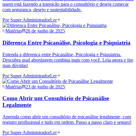
quem está fazendo a transição para o consultório e deseja começar
com segurança, desejo e sustentabilidade.
Por
Super Administrador
Ler
Matérias
26 de junho de 2025
Diferença Entre Psicanálise, Psicologia e Psiquiatria
Entenda a diferença entre Psicanálise, Psicologia e Psiquiatria.
Descubra qual abordagem combina mais com você. Leia agora e tire
suas dúvidas!
Por
Super Administrador
Ler
Matérias
23 de junho de 2025
Como Abrir um Consultório de Psicanálise
Legalmente
Aprenda como abrir um consultório de psicanálise legalmente, com
registro profissional e tudo em ordem. Passo a passo claro e seguro!
Por
Super Administrador
Ler