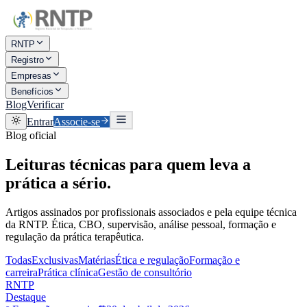
RNTP
Registro
Empresas
Benefícios
Blog
Verificar
Entrar
Associe-se
Blog oficial
Leituras técnicas para
quem leva a
prática a sério.
Artigos assinados por profissionais associados e pela equipe técnica
da RNTP. Ética, CBO, supervisão, análise pessoal, formação e
regulação da prática terapêutica.
Todas
Exclusivas
Matérias
Ética e regulação
Formação e
carreira
Prática clínica
Gestão de consultório
RNTP
Destaque