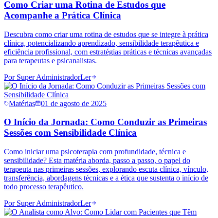
Como Criar uma Rotina de Estudos que
Acompanhe a Prática Clínica
Descubra como criar uma rotina de estudos que se integre à prática
clínica, potencializando aprendizado, sensibilidade terapêutica e
eficiência profissional, com estratégias práticas e técnicas avançadas
para terapeutas e psicanalistas.
Por
Super Administrador
Ler
Matérias
01 de agosto de 2025
O Início da Jornada: Como Conduzir as Primeiras
Sessões com Sensibilidade Clínica
Como iniciar uma psicoterapia com profundidade, técnica e
sensibilidade? Esta matéria aborda, passo a passo, o papel do
terapeuta nas primeiras sessões, explorando escuta clínica, vínculo,
transferência, abordagens técnicas e a ética que sustenta o início de
todo processo terapêutico.
Por
Super Administrador
Ler