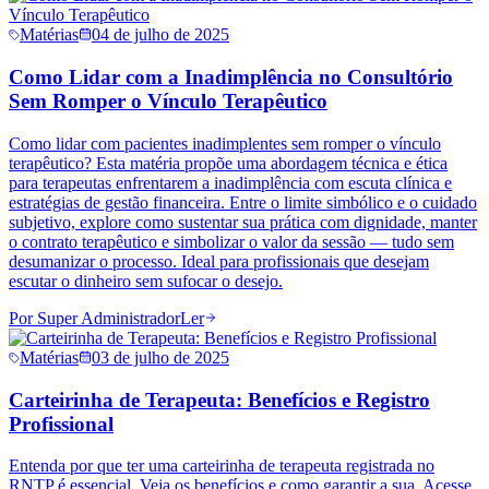
Matérias
04 de julho de 2025
Como Lidar com a Inadimplência no Consultório
Sem Romper o Vínculo Terapêutico
Como lidar com pacientes inadimplentes sem romper o vínculo
terapêutico? Esta matéria propõe uma abordagem técnica e ética
para terapeutas enfrentarem a inadimplência com escuta clínica e
estratégias de gestão financeira. Entre o limite simbólico e o cuidado
subjetivo, explore como sustentar sua prática com dignidade, manter
o contrato terapêutico e simbolizar o valor da sessão — tudo sem
desumanizar o processo. Ideal para profissionais que desejam
escutar o dinheiro sem sufocar o desejo.
Por
Super Administrador
Ler
Matérias
03 de julho de 2025
Carteirinha de Terapeuta: Benefícios e Registro
Profissional
Entenda por que ter uma carteirinha de terapeuta registrada no
RNTP é essencial. Veja os benefícios e como garantir a sua. Acesse