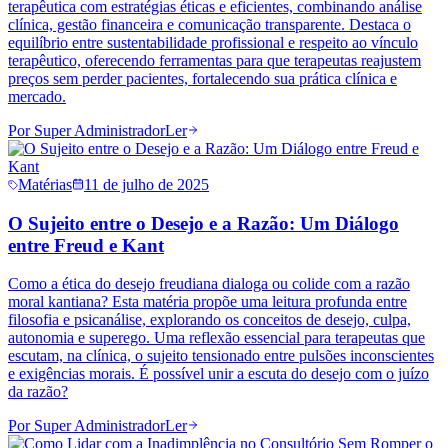
terapêutica com estratégias éticas e eficientes, combinando análise
clínica, gestão financeira e comunicação transparente. Destaca o
equilíbrio entre sustentabilidade profissional e respeito ao vínculo
terapêutico, oferecendo ferramentas para que terapeutas reajustem
preços sem perder pacientes, fortalecendo sua prática clínica e
mercado.
Por
Super Administrador
Ler
Matérias
11 de julho de 2025
O Sujeito entre o Desejo e a Razão: Um Diálogo
entre Freud e Kant
Como a ética do desejo freudiana dialoga ou colide com a razão
moral kantiana? Esta matéria propõe uma leitura profunda entre
filosofia e psicanálise, explorando os conceitos de desejo, culpa,
autonomia e superego. Uma reflexão essencial para terapeutas que
escutam, na clínica, o sujeito tensionado entre pulsões inconscientes
e exigências morais. É possível unir a escuta do desejo com o juízo
da razão?
Por
Super Administrador
Ler