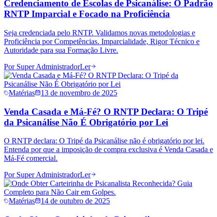
Credenciamento de Escolas de Psicanálise: O Padrão
RNTP Imparcial e Focado na Proficiência
Seja credenciada pelo RNTP. Validamos novas metodologias e
Proficiência por Competências. Imparcialidade, Rigor Técnico e
Autoridade para sua Formação Livre.
Por
Super Administrador
Ler
Matérias
13 de novembro de 2025
Venda Casada e Má-Fé? O RNTP Declara: O Tripé
da Psicanálise Não É Obrigatório por Lei
O RNTP declara: O Tripé da Psicanálise não é obrigatório por lei.
Entenda por que a imposição de compra exclusiva é Venda Casada e
Má-Fé comercial.
Por
Super Administrador
Ler
Matérias
14 de outubro de 2025