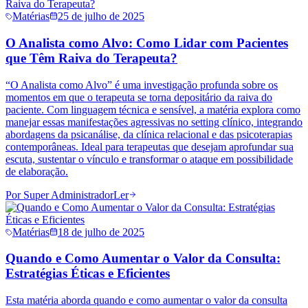
Matérias
25 de julho de 2025
O Analista como Alvo: Como Lidar com Pacientes
que Têm Raiva do Terapeuta?
“O Analista como Alvo” é uma investigação profunda sobre os
momentos em que o terapeuta se torna depositário da raiva do
paciente. Com linguagem técnica e sensível, a matéria explora como
manejar essas manifestações agressivas no setting clínico, integrando
abordagens da psicanálise, da clínica relacional e das psicoterapias
contemporâneas. Ideal para terapeutas que desejam aprofundar sua
escuta, sustentar o vínculo e transformar o ataque em possibilidade
de elaboração.
Por
Super Administrador
Ler
Matérias
18 de julho de 2025
Quando e Como Aumentar o Valor da Consulta:
Estratégias Éticas e Eficientes
Esta matéria aborda quando e como aumentar o valor da consulta