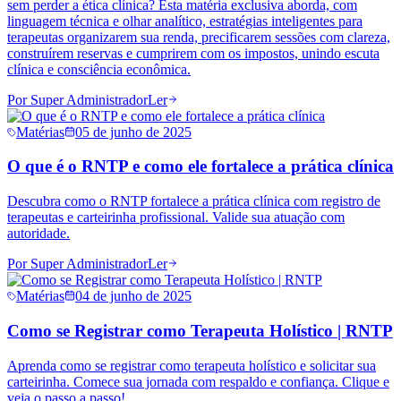
sem perder a ética clínica? Esta matéria exclusiva aborda, com
linguagem técnica e olhar analítico, estratégias inteligentes para
terapeutas organizarem sua renda, precificarem sessões com clareza,
construírem reservas e cumprirem com os impostos, unindo escuta
clínica e consciência econômica.
Por
Super Administrador
Ler
Matérias
05 de junho de 2025
O que é o RNTP e como ele fortalece a prática clínica
Descubra como o RNTP fortalece a prática clínica com registro de
terapeutas e carteirinha profissional. Valide sua atuação com
autoridade.
Por
Super Administrador
Ler
Matérias
04 de junho de 2025
Como se Registrar como Terapeuta Holístico | RNTP
Aprenda como se registrar como terapeuta holístico e solicitar sua
carteirinha. Comece sua jornada com respaldo e confiança. Clique e
veja o passo a passo!