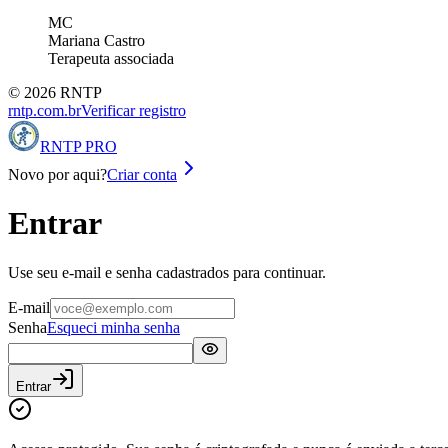
MC
Mariana Castro
Terapeuta associada
©
2026
RNTP
rntp.com.br
Verificar registro
RNTP PRO
Novo por aqui?
Criar conta
Entrar
Use seu e-mail e senha cadastrados para continuar.
E-mail
Senha
Esqueci minha senha
Entrar